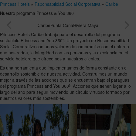
Añadir
2
1
Princess Hotels
»
Rsponsabilidad Social Corporativa
»
Caribe
0
habitación
adultos
Habitaciones
niños
Buscar
Desde
Nuestro programa Princess & You 360
y
Hasta
18
17
ocupaciones
años
años
Caribe
Punta Cana
Riviera Maya
Princess Hotels Caribe trabaja para el desarrollo del programa
sostenible Princess and You 360º. Un proyecto de Responsabilidad
Social Corporativa con unos valores de compromiso con el entorno
que nos rodea, la integridad con las personas y la excelencia en el
servicio hotelero que ofrecemos a nuestros clientes.
Es una herramienta que implementamos de forma constante en el
desarrollo sostenible de nuestra actividad. Construimos un mundo
mejor a través de las acciones que se encuentran bajo el paraguas
del programa Princess and You 360º. Acciones que tienen lugar a lo
largo del año para seguir moviendo un círculo virtuoso formado por
nuestros valores más sostenibles.