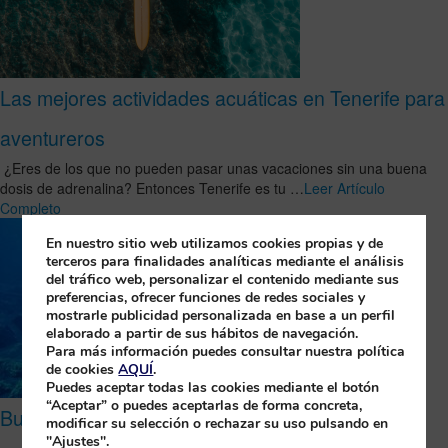
Las mejores actividades acuáticas en Tenerife para
aventureros
¿Eres de los que no pueden pasar unas vacaciones sin una buena
dosis de adrenalina? Entonces Tenerife es tu …
Leer Artículo
Completo
En nuestro sitio web utilizamos cookies propias y de
terceros para finalidades analíticas mediante el análisis
del tráfico web, personalizar el contenido mediante sus
preferencias, ofrecer funciones de redes sociales y
mostrarle publicidad personalizada en base a un perfil
elaborado a partir de sus hábitos de navegación.
Para más información puedes consultar nuestra política
de cookies
AQUÍ
.
Puedes aceptar todas las cookies mediante el botón
“Aceptar” o puedes aceptarlas de forma concreta,
Bucea en La Palma y conoce las Cruces de
modificar su selección o rechazar su uso pulsando en
"Ajustes".