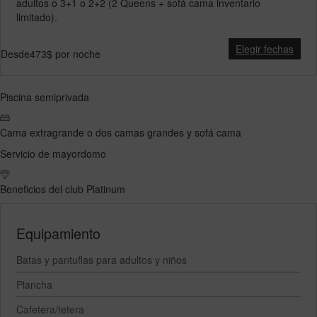
adultos o 3+1 o 2+2 (2 Queens + sofá cama inventario
limitado).
Elegir fechas
Desde
473$
por noche
Piscina semiprivada
Cama extragrande o dos camas grandes y sofá cama
Servicio de mayordomo
Beneficios del club Platinum
Equipamiento
Batas y pantuflas para adultos y niños
Plancha
Cafetera/tetera