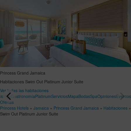
Princess Grand Jamaica
Habitaciones
Swim Out Platinum Junior Suite
Ver todas las habitaciones
ciones
Gastronomía
Platinum
Servicios
Mapa
Bodas
Spa
Opiniones
Evento
Ofertas
Princess Hotels
»
Jamaica
»
Princess Grand Jamaica
»
Habitaciones
»
Swim Out Platinum Junior Suite