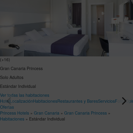
(+16)
Gran Canaria Princess
Solo Adultos
Estándar Individual
Ver todas las habitaciones
Hotel
Localización
Habitaciones
Restaurantes y Bares
Servicios
Fotos
Opi
Ofertas
Princess Hotels
»
Gran Canaria
»
Gran Canaria Princess
»
Habitaciones
»
Estándar Individual