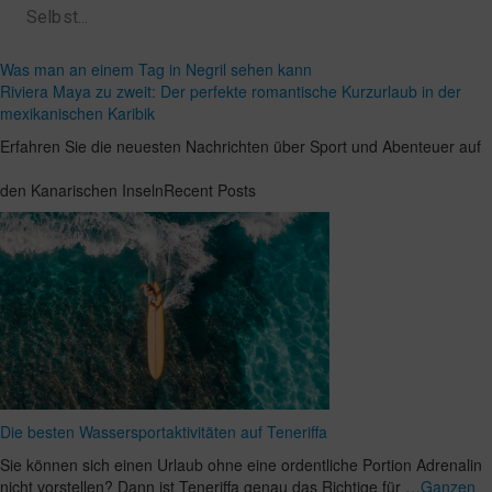
Was man an einem Tag in Negril sehen kann
Riviera Maya zu zweit: Der perfekte romantische Kurzurlaub in der
mexikanischen Karibik
Erfahren Sie die neuesten Nachrichten über Sport und Abenteuer auf
den Kanarischen InselnRecent Posts
Die besten Wassersportaktivitäten auf Teneriffa
Sie können sich einen Urlaub ohne eine ordentliche Portion Adrenalin
nicht vorstellen? Dann ist Teneriffa genau das Richtige für …
Ganzen