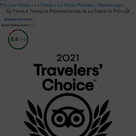
Princess Hotels
»
La Palma
»
La Palma Princess
»
Bewertungen
La Palma & Teneguía Princess
Esencia de La Palma by Princess
Guest Rating Score™
8.6
/
10