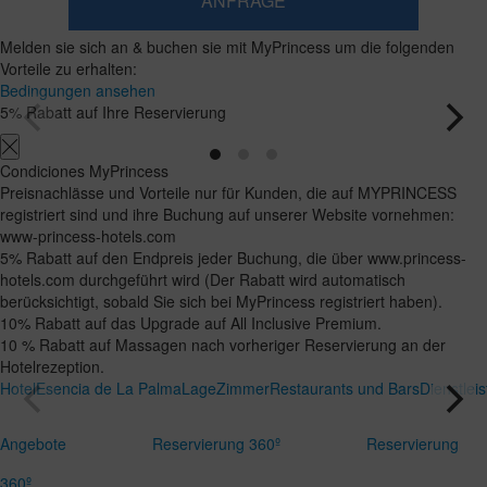
ANFRAGE
​Zimmer
​Zimmer
2
1​
Melden sie sich an & buchen sie mit MyPrincess um die folgenden
0
hinzufügen
Erwachsene
Zimmer
Kinder
Suchen
Vorteile zu erhalten:
Ab
und
Bis
Bedingungen ansehen
12
zu
Belegungen
5% Rabatt auf Ihre Reservierung
Jahren
11
Jahre
Condiciones MyPrincess
Preisnachlässe und Vorteile nur für Kunden, die auf MYPRINCESS
registriert sind und ihre Buchung auf unserer Website vornehmen:
www-princess-hotels.com
5% Rabatt auf den Endpreis jeder Buchung, die über www.princess-
hotels.com durchgeführt wird (Der Rabatt wird automatisch
berücksichtigt, sobald Sie sich bei MyPrincess registriert haben).
10% Rabatt auf das Upgrade auf All Inclusive Premium.
10 % Rabatt auf Massagen nach vorheriger Reservierung an der
Hotelrezeption.
Hotel
Esencia de La Palma
Lage
Zimmer
Restaurants und Bars
Dienstlei
Angebote
Reservierung 360º
Reservierung
360º