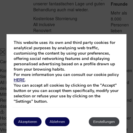
unserer fantastischen Lage und guten
Freunde
Behandlung auch mal wieder.
Mehr als
Kostenlose Stornierung
8.000
All inclusive
Personen
Renoviert
lieben
dieses
Hotel
This website uses its own and third party cookies for
analytical purposes by analysing web traffic,
customising the content by using your preferences,
offering social networking features and displaying
Caribe Deluxe Princess
personalised advertising based on a profile drawn up
from your browsing habits.
Kostenlose Stornierung
Bei Buchungen mit Bezahlung im Hotel können
For more information you can consult our cookie policy
Sie kostenlos stornieren.
HERE
.
All inclusive
Verpflegungsstufe, in der Speisen und Getränke während
You can accept all cookies by clicking on the "Accept"
des gesamten Aufenthalts einbegriffen sind, inklusive Frühstück,
button or you can accept them specifically, modify your
Mittagessen und Abendessen.
selection or refuse your use by clicking on the
Renoviert
Eine Ausstattung, die nach der Renovierung wie neu ist, und
"Settings" button.
das direkt am Strand.
Hochzeiten
Feiern Sie Ihre Traumhochzeit direkt am Karibischen Meer
Akzeptieren
Ablehnen
Einstellungen
und verleben Sie einen unvergesslichen Tag.
Vital
Lassen Sie in unseren Spa-Bereichen den Alltag hinter sich und