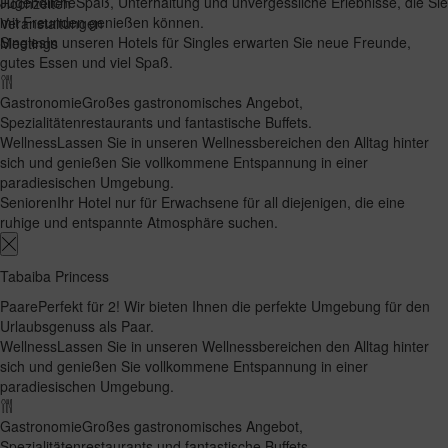
Jugendliche
Spaß, Unterhaltung und unvergessliche Erlebnisse, die Sie
Hochzeiten
mit Freunden genießen können.
Veranstaltungen
Singles
In unseren Hotels für Singles erwarten Sie neue Freunde,
Meetings
gutes Essen und viel Spaß.
Gastronomie
Großes gastronomisches Angebot,
Spezialitätenrestaurants und fantastische Buffets.
Wellness
Lassen Sie in unseren Wellnessbereichen den Alltag hinter
sich und genießen Sie vollkommene Entspannung in einer
paradiesischen Umgebung.
Senioren
Ihr Hotel nur für Erwachsene für all diejenigen, die eine
ruhige und entspannte Atmosphäre suchen.
Tabaiba Princess
Paare
Perfekt für 2! Wir bieten Ihnen die perfekte Umgebung für den
Urlaubsgenuss als Paar.
Wellness
Lassen Sie in unseren Wellnessbereichen den Alltag hinter
sich und genießen Sie vollkommene Entspannung in einer
paradiesischen Umgebung.
Gastronomie
Großes gastronomisches Angebot,
Spezialitätenrestaurants und fantastische Buffets.