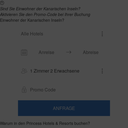
Sind Sie Einwohner der Kanarischen Inseln?
Aktivieren Sie den Promo-Code bei Ihrer Buchung
Einwohner der Kanarischen Inseln?
Alle Hotels
1 Zimmer 2 Erwachsene
ANFRAGE
​Zimmer
​Zimmer
2
1​
0
hinzufügen
Erwachsene
Warum in den Princess Hotels & Resorts buchen?
Zimmer
Kinder
Suchen
Ab