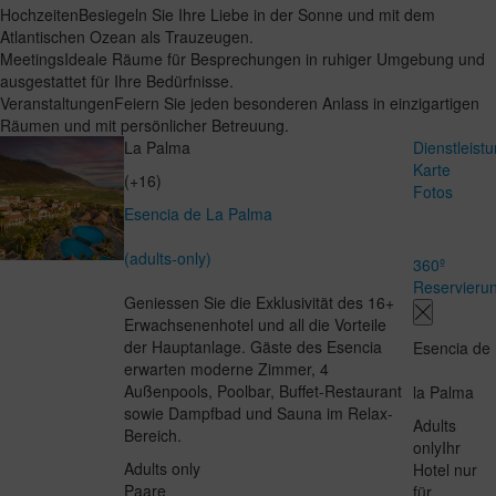
Hochzeiten
Besiegeln Sie Ihre Liebe in der Sonne und mit dem
Atlantischen Ozean als Trauzeugen.
Meetings
Ideale Räume für Besprechungen in ruhiger Umgebung und
ausgestattet für Ihre Bedürfnisse.
Veranstaltungen
Feiern Sie jeden besonderen Anlass in einzigartigen
Räumen und mit persönlicher Betreuung.
La Palma
Dienstleist
Karte
(+16)
Fotos
Esencia de La Palma
(adults-only)
360º
Reservieru
Geniessen Sie die Exklusivität des 16+
Erwachsenenhotel und all die Vorteile
der Hauptanlage. Gäste des Esencia
Esencia de
erwarten moderne Zimmer, 4
Außenpools, Poolbar, Buffet-Restaurant
la Palma
sowie Dampfbad und Sauna im Relax-
Adults
Bereich.
only
Ihr
Adults only
Hotel nur
Paare
für