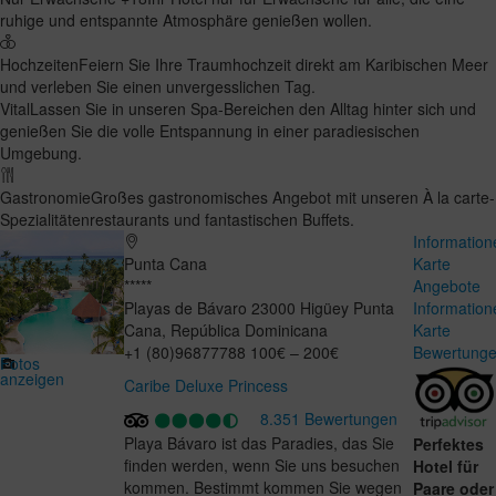
ruhige und entspannte Atmosphäre genießen wollen.
Hochzeiten
Feiern Sie Ihre Traumhochzeit direkt am Karibischen Meer
und verleben Sie einen unvergesslichen Tag.
Vital
Lassen Sie in unseren Spa-Bereichen den Alltag hinter sich und
genießen Sie die volle Entspannung in einer paradiesischen
Umgebung.
Gastronomie
Großes gastronomisches Angebot mit unseren À la carte-
Spezialitätenrestaurants und fantastischen Buffets.
Information
Punta Cana
Karte
*****
Angebote
Playas de Bávaro
23000
Higüey
Punta
Information
Cana
,
República Dominicana
Karte
+1 (80)96877788
100€ – 200€
Bewertung
Fotos
anzeigen
Caribe Deluxe Princess
8.351 Bewertungen
Playa Bávaro ist das Paradies, das Sie
Perfektes
finden werden, wenn Sie uns besuchen
Hotel für
kommen. Bestimmt kommen Sie wegen
Paare oder