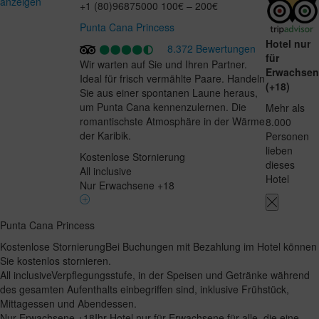
anzeigen
+1 (80)96875000
100€ – 200€
Punta Cana Princess
Hotel nur
8.372 Bewertungen
für
Wir warten auf Sie und Ihren Partner.
Erwachse
Ideal für frisch vermählte Paare. Handeln
(+18)
Sie aus einer spontanen Laune heraus,
um Punta Cana kennenzulernen. Die
Mehr als
romantischste Atmosphäre in der Wärme
8.000
der Karibik.
Personen
lieben
Kostenlose Stornierung
dieses
All inclusive
Hotel
Nur Erwachsene +18
Punta Cana Princess
Kostenlose Stornierung
Bei Buchungen mit Bezahlung im Hotel können
Sie kostenlos stornieren.
All inclusive
Verpflegungsstufe, in der Speisen und Getränke während
des gesamten Aufenthalts einbegriffen sind, inklusive Frühstück,
Mittagessen und Abendessen.
Nur Erwachsene +18
Ihr Hotel nur für Erwachsene für alle, die eine