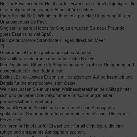
Nur für Erwachsene
Ihr Hotel nur für Erwachsene für all diejenigen, die
eine ruhige und entspannte Atmosphäre suchen.
Paare
Perfekt für 2! Wir bieten Ihnen die perfekte Umgebung für den
Urlaubsgenuss als Paar.
Singles
In unseren Hotels für Singles erwarten Sie neue Freunde,
gutes Essen und viel Spaß.
Hochzeiten
Unsere Strandhotels liegen direkt am Meer
Gastronomie
Großes gastronomisches Angebot,
Spezialitätenrestaurants und fantastische Buffets.
Meetings
Ideale Räume für Besprechungen in ruhiger Umgebung und
ausgestattet für Ihre Bedürfnisse.
Exklusiv
Ein exklusives Erlebnis mit einzigartiger Aufmerksamkeit und
Details für die anspruchsvollsten Gäste.
Wellness
Lassen Sie in unseren Wellnessbereichen den Alltag hinter
sich und genießen Sie vollkommene Entspannung in einer
paradiesischen Umgebung.
Romantik
Freuen Sie sich auf eine romantische Atmosphäre,
spektakuläre Sonnenuntergänge oder ein romantisches Dinner mit
Kerzenlicht.
Senioren
Ihr Hotel nur für Erwachsene für all diejenigen, die eine
ruhige und entspannte Atmosphäre suchen.