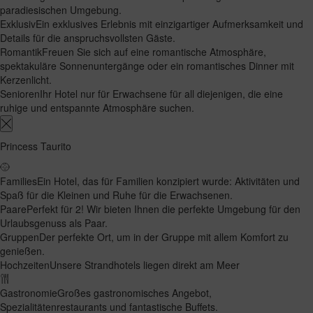
paradiesischen Umgebung.
Exklusiv
Ein exklusives Erlebnis mit einzigartiger Aufmerksamkeit und
Details für die anspruchsvollsten Gäste.
Romantik
Freuen Sie sich auf eine romantische Atmosphäre,
spektakuläre Sonnenuntergänge oder ein romantisches Dinner mit
Kerzenlicht.
Senioren
Ihr Hotel nur für Erwachsene für all diejenigen, die eine
ruhige und entspannte Atmosphäre suchen.
Princess Taurito
Families
Ein Hotel, das für Familien konzipiert wurde: Aktivitäten und
Spaß für die Kleinen und Ruhe für die Erwachsenen.
Paare
Perfekt für 2! Wir bieten Ihnen die perfekte Umgebung für den
Urlaubsgenuss als Paar.
Gruppen
Der perfekte Ort, um in der Gruppe mit allem Komfort zu
genießen.
Hochzeiten
Unsere Strandhotels liegen direkt am Meer
Gastronomie
Großes gastronomisches Angebot,
Spezialitätenrestaurants und fantastische Buffets.