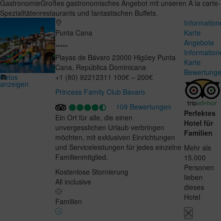
Gastronomie
Großes gastronomisches Angebot mit unseren À la carte-
Spezialitätenrestaurants und fantastischen Buffets.
Information
Punta Cana
Karte
Angebote
*****
Information
Playas de Bávaro
23000
Higüey
Punta
Karte
Cana
,
República Dominicana
Bewertung
Fotos
+1 (80) 92212311
100€ – 200€
anzeigen
Princess Family Club Bavaro
109 Bewertungen
Perfektes
Ein Ort für alle, die einen
Hotel für
unvergesslichen Urlaub verbringen
Familien
möchten, mit exklusiven Einrichtungen
und Serviceleistungen für jedes einzelne
Mehr als
Familienmitglied.
15.000
Personen
Kostenlose Stornierung
lieben
All inclusive
dieses
Hotel
Familien