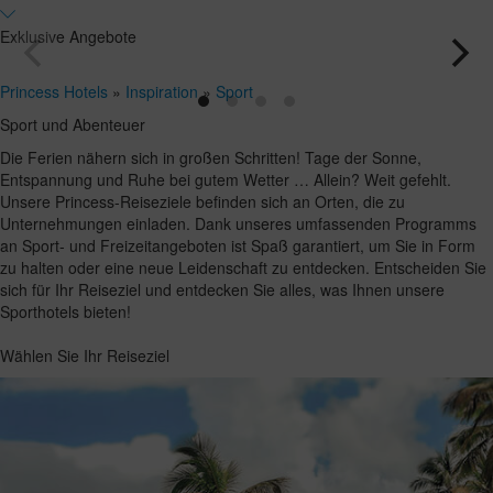
und
Bis
18
zu
Belegungen
Exklusive Angebote
Jahren
17
Jahre
Princess Hotels
»
Inspiration
»
Sport
Sport und Abenteuer
Die Ferien nähern sich in großen Schritten! Tage der Sonne,
Entspannung und Ruhe bei gutem Wetter … Allein? Weit gefehlt.
Unsere Princess-Reiseziele befinden sich an Orten, die zu
Unternehmungen einladen. Dank unseres umfassenden Programms
an Sport- und Freizeitangeboten ist Spaß garantiert, um Sie in Form
zu halten oder eine neue Leidenschaft zu entdecken. Entscheiden Sie
sich für Ihr Reiseziel und entdecken Sie alles, was Ihnen unsere
Sporthotels bieten!
Wählen Sie Ihr Reiseziel