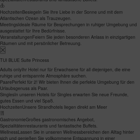
Hochzeiten
Besiegeln Sie Ihre Liebe in der Sonne und mit dem
Atlantischen Ozean als Trauzeugen.
Meetings
Ideale Räume für Besprechungen in ruhiger Umgebung und
ausgestattet für Ihre Bedürfnisse.
Veranstaltungen
Feiern Sie jeden besonderen Anlass in einzigartigen
Räumen und mit persönlicher Betreuung.
TUI BLUE Suite Princess
Adults only
Ihr Hotel nur für Erwachsene für all diejenigen, die eine
ruhige und entspannte Atmosphäre suchen.
Paare
Perfekt für 2! Wir bieten Ihnen die perfekte Umgebung für den
Urlaubsgenuss als Paar.
Singles
In unseren Hotels für Singles erwarten Sie neue Freunde,
gutes Essen und viel Spaß.
Hochzeiten
Unsere Strandhotels liegen direkt am Meer
Gastronomie
Großes gastronomisches Angebot,
Spezialitätenrestaurants und fantastische Buffets.
Wellness
Lassen Sie in unseren Wellnessbereichen den Alltag hinter
sich und genießen Sie vollkommene Entspannung in einer