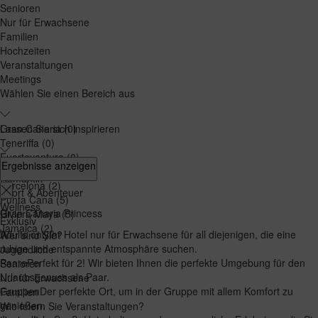
Senioren
Nur für Erwachsene
Familien
Hochzeiten
Veranstaltungen
Meetings
Wählen Sie einen Bereich aus
Gran Canaria
Lassen Sie sich inspirieren
(0)
Teneriffa
(0)
Fuerteventura
(0)
Gastronomie
Ergebnisse anzeigen
La Palma
(2)
Romantik
Barcelona
(2)
Sport & Abenteuer
Punta Cana
(5)
Wellness
Gran Canaria Princess
Riviera Maya
(5)
Exklusiv
Jamaica
(2)
Adults only
Ihr Hotel nur für Erwachsene für all diejenigen, die eine
Wer sind Sie?
ruhige und entspannte Atmosphäre suchen.
Jugendliche
Paare
Perfekt für 2! Wir bieten Ihnen die perfekte Umgebung für den
Senioren
Urlaubsgenuss als Paar.
Nur für Erwachsene
Gruppen
Der perfekte Ort, um in der Gruppe mit allem Komfort zu
Familien
genießen.
Wie feiern Sie Veranstaltungen?