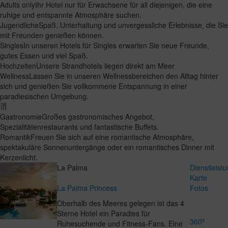
Adults only
Ihr Hotel nur für Erwachsene für all diejenigen, die eine
ruhige und entspannte Atmosphäre suchen.
Jugendliche
Spaß, Unterhaltung und unvergessliche Erlebnisse, die Sie
mit Freunden genießen können.
Singles
In unseren Hotels für Singles erwarten Sie neue Freunde,
gutes Essen und viel Spaß.
Hochzeiten
Unsere Strandhotels liegen direkt am Meer
Wellness
Lassen Sie in unseren Wellnessbereichen den Alltag hinter
sich und genießen Sie vollkommene Entspannung in einer
paradiesischen Umgebung.
Gastronomie
Großes gastronomisches Angebot,
Spezialitätenrestaurants und fantastische Buffets.
Romantik
Freuen Sie sich auf eine romantische Atmosphäre,
spektakuläre Sonnenuntergänge oder ein romantisches Dinner mit
Kerzenlicht.
La Palma
Dienstleist
Karte
La Palma Princess
Fotos
Oberhalb des Meeres gelegen ist das 4
Sterne Hotel ein Paradies für
360º
Ruhesuchende und Fitness-Fans. Eine