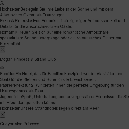
Hochzeiten
Besiegeln Sie Ihre Liebe in der Sonne und mit dem
Atlantischen Ozean als Trauzeugen.
Exklusiv
Ein exklusives Erlebnis mit einzigartiger Aufmerksamkeit und
Details für die anspruchsvollsten Gäste.
Romantik
Freuen Sie sich auf eine romantische Atmosphäre,
spektakuläre Sonnenuntergänge oder ein romantisches Dinner mit
Kerzenlicht.
Mogán Princess & Strand Club
Families
Ein Hotel, das für Familien konzipiert wurde: Aktivitäten und
Spaß für die Kleinen und Ruhe für die Erwachsenen.
Paare
Perfekt für 2! Wir bieten Ihnen die perfekte Umgebung für den
Urlaubsgenuss als Paar.
Jugendliche
Spaß, Unterhaltung und unvergessliche Erlebnisse, die Sie
mit Freunden genießen können.
Hochzeiten
Unsere Strandhotels liegen direkt am Meer
Guayarmina Princess