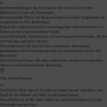
Hochzeiten
Besiegeln Sie Ihre Liebe in der Sonne und mit dem
Atlantischen Ozean als Trauzeugen.
Meetings
Ideale Räume für Besprechungen in ruhiger Umgebung und
ausgestattet für Ihre Bedürfnisse.
Exklusiv
Ein exklusives Erlebnis mit einzigartiger Aufmerksamkeit und
Details für die anspruchsvollsten Gäste.
Jugendliche
Spaß, Unterhaltung und unvergessliche Erlebnisse, die Sie
mit Freunden genießen können.
Romantik
Freuen Sie sich auf eine romantische Atmosphäre,
spektakuläre Sonnenuntergänge oder ein romantisches Dinner mit
Kerzenlicht.
Veranstaltungen
Feiern Sie jeden besonderen Anlass in einzigartigen
Räumen und mit persönlicher Betreuung.
Club Jandía Princess
Familien
Ein Hotel, das für Familien konzipiert wurde: Aktivitäten und
Spaß für die Kleinen und Ruhe für die Erwachsenen.
Paare
Perfekt für 2! Wir bieten Ihnen die perfekte Umgebung für den
Urlaubsgenuss als Paar.