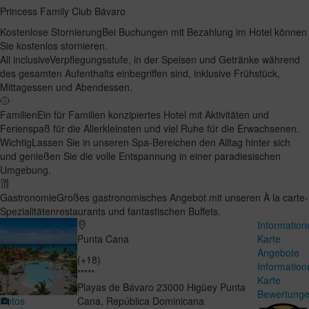
Princess Family Club Bávaro
Kostenlose Stornierung
Bei Buchungen mit Bezahlung im Hotel können
Sie kostenlos stornieren.
All inclusive
Verpflegungsstufe, in der Speisen und Getränke während
des gesamten Aufenthalts einbegriffen sind, inklusive Frühstück,
Mittagessen und Abendessen.
Familien
Ein für Familien konzipiertes Hotel mit Aktivitäten und
Ferienspaß für die Allerkleinsten und viel Ruhe für die Erwachsenen.
Wichtig
Lassen Sie in unseren Spa-Bereichen den Alltag hinter sich
und genießen Sie die volle Entspannung in einer paradiesischen
Umgebung.
Gastronomie
Großes gastronomisches Angebot mit unseren À la carte-
Spezialitätenrestaurants und fantastischen Buffets.
Information
Punta Cana
Karte
Angebote
(+18)
Information
*****
Karte
Playas de Bávaro
23000
Higüey
Punta
Bewertung
Fotos
Cana
,
República Dominicana