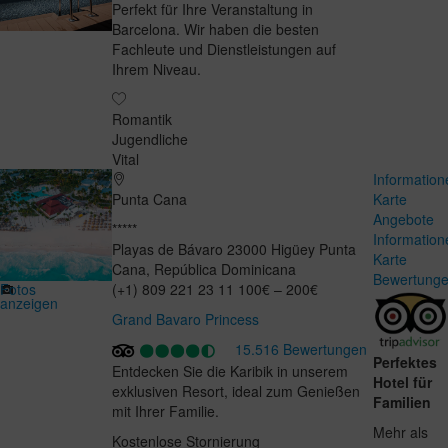
Perfekt für Ihre Veranstaltung in
Barcelona. Wir haben die besten
Fachleute und Dienstleistungen auf
Ihrem Niveau.
Romantik
Jugendliche
Vital
Information
Punta Cana
Karte
Angebote
*****
Information
Playas de Bávaro
23000
Higüey
Punta
Karte
Cana
,
República Dominicana
Bewertung
Fotos
(+1) 809 221 23 11
100€ – 200€
anzeigen
Grand Bavaro Princess
15.516 Bewertungen
Perfektes
Entdecken Sie die Karibik in unserem
Hotel für
exklusiven Resort, ideal zum Genießen
Familien
mit Ihrer Familie.
Mehr als
Kostenlose Stornierung