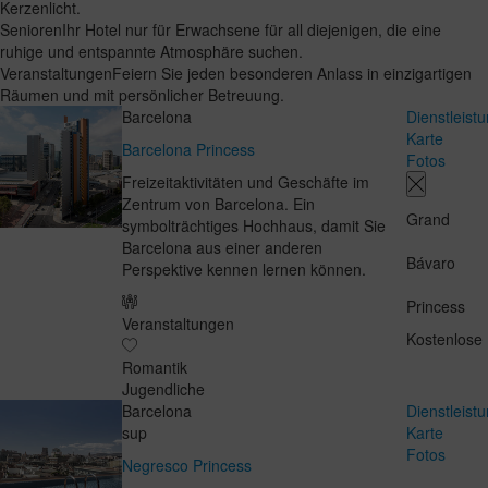
Kerzenlicht.
Senioren
Ihr Hotel nur für Erwachsene für all diejenigen, die eine
ruhige und entspannte Atmosphäre suchen.
Veranstaltungen
Feiern Sie jeden besonderen Anlass in einzigartigen
Räumen und mit persönlicher Betreuung.
Barcelona
Dienstleist
Karte
Barcelona Princess
Fotos
Freizeitaktivitäten und Geschäfte im
Zentrum von Barcelona. Ein
Grand
symbolträchtiges Hochhaus, damit Sie
Barcelona aus einer anderen
Bávaro
Perspektive kennen lernen können.
Princess
Veranstaltungen
Kostenlose
Romantik
Jugendliche
Barcelona
Dienstleist
sup
Karte
Fotos
Negresco Princess