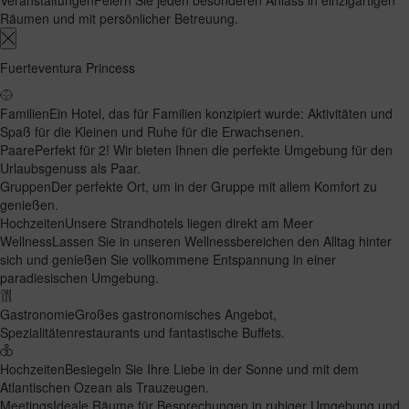
Räumen und mit persönlicher Betreuung.
Fuerteventura Princess
Familien
Ein Hotel, das für Familien konzipiert wurde: Aktivitäten und
Spaß für die Kleinen und Ruhe für die Erwachsenen.
Paare
Perfekt für 2! Wir bieten Ihnen die perfekte Umgebung für den
Urlaubsgenuss als Paar.
Gruppen
Der perfekte Ort, um in der Gruppe mit allem Komfort zu
genießen.
Hochzeiten
Unsere Strandhotels liegen direkt am Meer
Wellness
Lassen Sie in unseren Wellnessbereichen den Alltag hinter
sich und genießen Sie vollkommene Entspannung in einer
paradiesischen Umgebung.
Gastronomie
Großes gastronomisches Angebot,
Spezialitätenrestaurants und fantastische Buffets.
Hochzeiten
Besiegeln Sie Ihre Liebe in der Sonne und mit dem
Atlantischen Ozean als Trauzeugen.
Meetings
Ideale Räume für Besprechungen in ruhiger Umgebung und