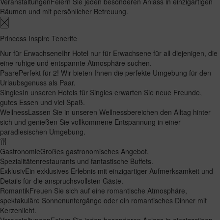
Veranstaltungen
Feiern Sie jeden besonderen Anlass in einzigartigen
Räumen und mit persönlicher Betreuung.
Princess Inspire Tenerife
Nur für Erwachsene
Ihr Hotel nur für Erwachsene für all diejenigen, die
eine ruhige und entspannte Atmosphäre suchen.
Paare
Perfekt für 2! Wir bieten Ihnen die perfekte Umgebung für den
Urlaubsgenuss als Paar.
Singles
In unseren Hotels für Singles erwarten Sie neue Freunde,
gutes Essen und viel Spaß.
Wellness
Lassen Sie in unseren Wellnessbereichen den Alltag hinter
sich und genießen Sie vollkommene Entspannung in einer
paradiesischen Umgebung.
Gastronomie
Großes gastronomisches Angebot,
Spezialitätenrestaurants und fantastische Buffets.
Exklusiv
Ein exklusives Erlebnis mit einzigartiger Aufmerksamkeit und
Details für die anspruchsvollsten Gäste.
Romantik
Freuen Sie sich auf eine romantische Atmosphäre,
spektakuläre Sonnenuntergänge oder ein romantisches Dinner mit
Kerzenlicht.
Veranstaltungen
Feiern Sie jeden besonderen Anlass in einzigartigen