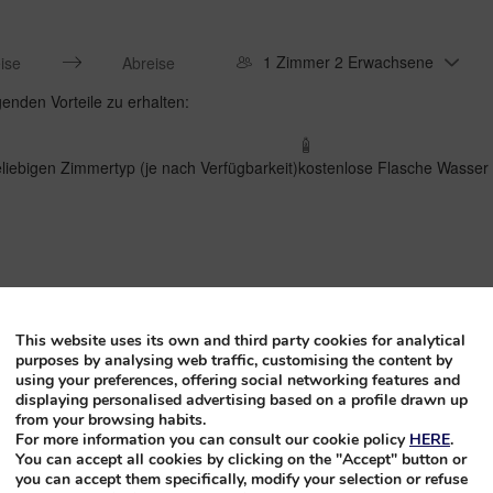
1 Zimmer 2 Erwachsene
Press
enden Vorteile zu erhalten:
the
down
arrow
iebigen Zimmertyp (je nach Verfügbarkeit)
kostenlose Flasche Wasser 
key
to
interact
with
the
calendar
and
select
nden, die über unsere Website www-princess-hotels.com buchen.
This website uses its own and third party cookies for analytical
a
s.com getätigt wird (der Rabatt wird automatisch angewendet, sobald S
purposes by analysing web traffic, customising the content by
date.
using your preferences, offering social networking features and
yp. Je nach Verfügbarkeit für die gebuchten Termine und auf Anfrage
Press
displaying personalised advertising based on a profile drawn up
buchten Termine und auf Anfrage an der Rezeption während Ihres Aufent
from your browsing habits.
the
For more information you can consult our cookie policy
HERE
.
question
rifen, ausgenommen Aktionscodes.
You can accept all cookies by clicking on the "Accept" button or
mark
you can accept them specifically, modify your selection or refuse
key
ge
Zimmer
Restaurants und Bars
All Inclusive
Dienstleistungen
Fotos
Bewe