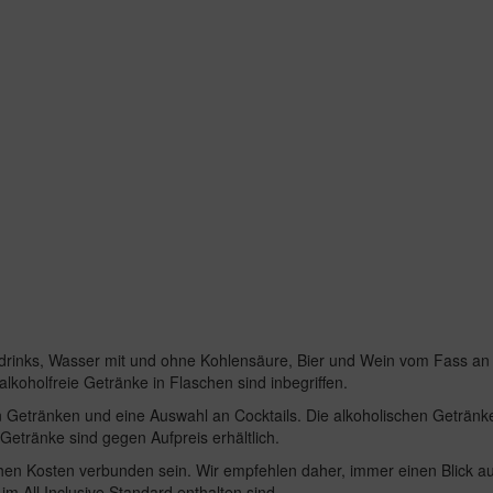
ftdrinks, Wasser mit und ohne Kohlensäure, Bier und Wein vom Fass an 
koholfreie Getränke in Flaschen sind inbegriffen.
en Getränken und eine Auswahl an Cocktails. Die alkoholischen Getränk
Getränke sind gegen Aufpreis erhältlich.
hen Kosten verbunden sein. Wir empfehlen daher, immer einen Blick auf
 im All Inclusive Standard enthalten sind.