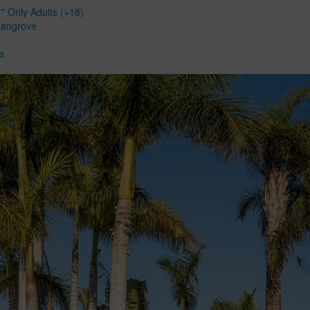
* Only Adults (+18)
Mangrove
a