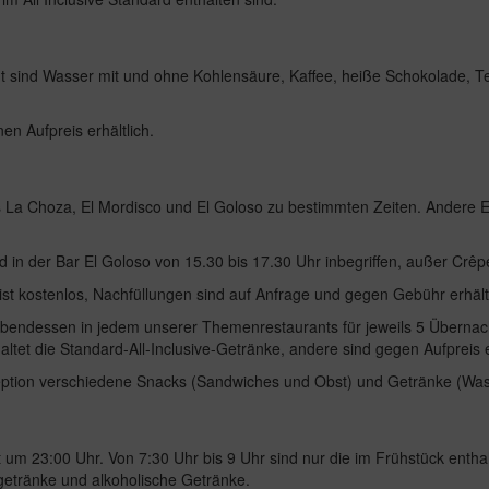
t sind Wasser mit und ohne Kohlensäure, Kaffee, heiße Schokolade, Te
n Aufpreis erhältlich.
 La Choza, El Mordisco und El Goloso zu bestimmten Zeiten. Andere Eis
n der Bar El Goloso von 15.30 bis 17.30 Uhr inbegriffen, außer Crêpes 
t kostenlos, Nachfüllungen sind auf Anfrage und gegen Gebühr erhältl
 Abendessen in jedem unserer Themenrestaurants für jeweils 5 Überna
tet die Standard-All-Inclusive-Getränke, andere sind gegen Aufpreis er
ption verschiedene Snacks (Sandwiches und Obst) und Getränke (Wass
um 23:00 Uhr. Von 7:30 Uhr bis 9 Uhr sind nur die im Frühstück enthal
getränke und alkoholische Getränke.