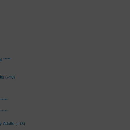
 *****
lts (+18)
*****
*****
y Adults (+18)