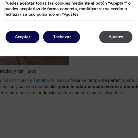
Puedes aceptar todas las cookies mediante el botón “Aceptar” o
puedes aceptarlas de forma concreta, modificar su selección o
rechazar su uso pulsando en "Ajustes".
Aceptar
Rechazar
Ajustes
vadas y familiares
omas Princess
y
Tabaiba Princess
ofrecen el ambiente perfecto para 
s amplias y salones modulables
permite adaptar cada evento a distin
ación, para que la experiencia sea tan cómoda como inolvidable.