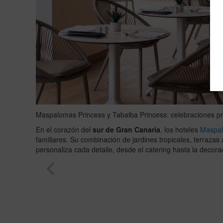
Maspalomas Princess y Tabaiba Princess: celebraciones pri
En el corazón del
sur de Gran Canaria
, los hoteles
Maspal
familiares. Su combinación de jardines tropicales, terraza
personaliza cada detalle, desde el catering hasta la decor