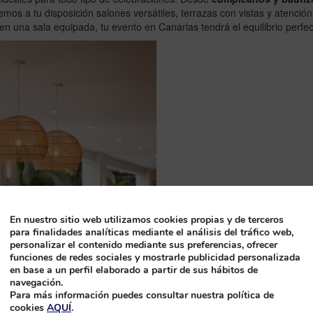
emos a tu disposición salones versátiles, terrazas con vistas y atenció
 en una sala equipada, tu evento en Canarias tendrá el equilibrio perf
En nuestro sitio web utilizamos cookies propias y de terceros
para finalidades analíticas mediante el análisis del tráfico web,
personalizar el contenido mediante sus preferencias, ofrecer
funciones de redes sociales y mostrarle publicidad personalizada
en base a un perfil elaborado a partir de sus hábitos de
navegación.
Para más información puedes consultar nuestra política de
cookies
AQUÍ
.