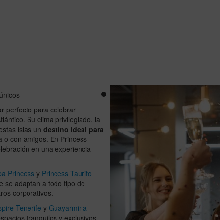
únicos
r perfecto para celebrar
ántico. Su clima privilegiado, la
 estas islas un
destino ideal para
lia o con amigos. En Princess
elebración en una experiencia
ba Princess
y
Princess Taurito
ue se adaptan a todo tipo de
ros corporativos.
spire Tenerife
y
Guayarmina
espacios tranquilos y exclusivos