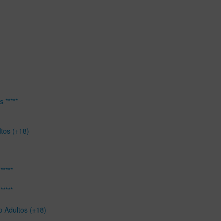
 *****
ltos (+18)
*****
*****
o Adultos (+18)