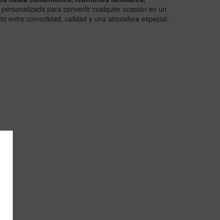
n personalizada para convertir cualquier ocasión en un
ecto entre comodidad, calidad y una atmósfera especial.
Princess
Taurito:
eventos
profesional
encuentros
informales
El
Princess
Taurito
,
ubicado j