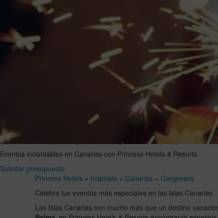
Eventos inolvidables en Canarias con Princess Hotels & Resorts
Solicitar presupuesto
Princess Hotels
»
Inspirate
»
Canarias
»
Congresos
Celebra tus eventos más especiales en las Islas Canarias
Las Islas Canarias son mucho más que un destino vacacion
Palma
, en Princess Hotels & Resorts encontrarás espacios