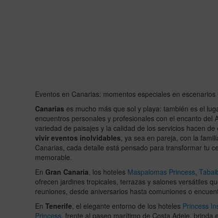
Eventos en Canarias: momentos especiales en escenarios 
Canarias
es mucho más que sol y playa: también es el luga
encuentros personales y profesionales con el encanto del Atl
variedad de paisajes y la calidad de los servicios hacen de
vivir eventos inolvidables
, ya sea en pareja, con la fami
Canarias, cada detalle está pensado para transformar tu c
memorable.
En
Gran Canaria
, los hoteles
Maspalomas Princess
,
Tabai
ofrecen jardines tropicales, terrazas y salones versátiles q
reuniones, desde aniversarios hasta comuniones o encuent
En
Tenerife
, el elegante entorno de los hoteles
Princess In
Princess
, frente al paseo marítimo de Costa Adeje, brinda 