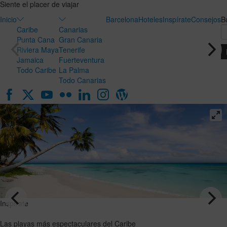
Siente el placer de viajar
Inicio
Barcelona
Hoteles
Inspírate
Consejos
B
Caribe
Canarias
Punta Cana
Gran Canaria
Riviera Maya
Tenerife
Jamaica
Fuerteventura
Todo Caribe
La Palma
Todo Canarias
Inspírate
Inspírate
Luna de
Las playas
miel en
más
Canarias:
espectaculares
el destino
del Caribe
ideal para
VER EL