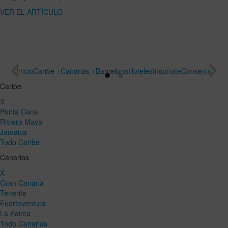
ARTÍCULO
un viaje
especial
VER EL
ARTÍCULO
Inicio
Caribe +
Canarias +
Barcelona
Hoteles
Inspírate
Consejos
Caribe
X
Punta Cana
Riviera Maya
Jamaica
Todo Caribe
Canarias
X
Gran Canaria
Tenerife
Fuerteventura
La Palma
Todo Canarias