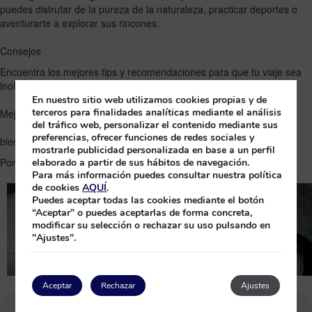
puedes disfrutar de la pureza de la naturaleza, practicar deportes o
aventurarte a explorar sus rincones.
Consejos
Encuentra los mejores tips y recomendaciones para que tu viaje sea
inolvidable.
En nuestro sitio web utilizamos cookies propias y de
terceros para finalidades analíticas mediante el análisis
Mejores hoteles con spa en Canarias: experiencias wellness y
del tráfico web, personalizar el contenido mediante sus
preferencias, ofrecer funciones de redes sociales y
bienestar
mostrarle publicidad personalizada en base a un perfil
Por
marketingprincess
|
25 May, 2026
|
0 comentarios
elaborado a partir de sus hábitos de navegación.
Para más información puedes consultar nuestra política
de cookies
AQUÍ
.
Puedes aceptar todas las cookies mediante el botón
“Aceptar” o puedes aceptarlas de forma concreta,
modificar su selección o rechazar su uso pulsando en
"Ajustes".
Aceptar
Rechazar
Ajustes