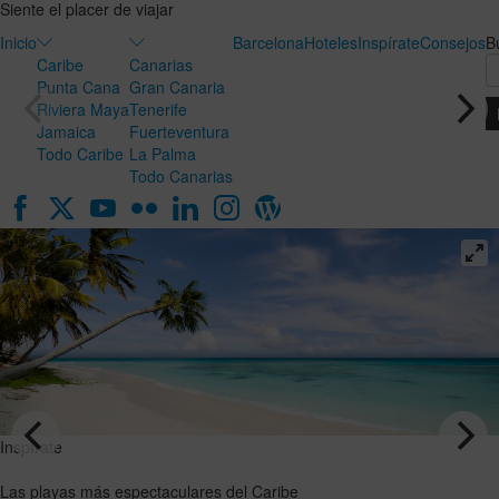
Siente el placer de viajar
Inicio
Barcelona
Hoteles
Inspírate
Consejos
B
Caribe
Canarias
Punta Cana
Gran Canaria
Riviera Maya
Tenerife
Jamaica
Fuerteventura
Todo Caribe
La Palma
Todo Canarias
Inspírate
Inspírate
Luna de
Las playas
miel en
más
Canarias:
espectaculares
el destino
del Caribe
ideal para
VER EL