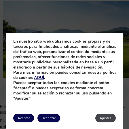
En nuestro sitio web utilizamos cookies propias y de
terceros para finalidades analíticas mediante el análisis
del tráfico web, personalizar el contenido mediante sus
preferencias, ofrecer funciones de redes sociales y
mostrarle publicidad personalizada en base a un perfil
elaborado a partir de sus hábitos de navegación.
Para más información puedes consultar nuestra política
de cookies
AQUÍ
.
Puedes aceptar todas las cookies mediante el botón
“Aceptar” o puedes aceptarlas de forma concreta,
modificar su selección o rechazar su uso pulsando en
"Ajustes".
Bienvenidos a
Jamaica
, un vibrante paraíso caribeño que ofrece una
increíble
variedad de actividades
para todo tipo de viajeros.
Aceptar
Rechazar
Ajustes
Esta isla es un tesoro de
aventura
y
relajación
. Para los
amantes
del golf
, Jamaica es nada menos que un destino de ensueño.