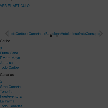
ARTÍCULO
un viaje
especial
VER EL
ARTÍCULO
Inicio
Caribe +
Canarias +
Barcelona
Hoteles
Inspírate
Consejos
Caribe
X
Punta Cana
Riviera Maya
Jamaica
Todo Caribe
Canarias
X
Gran Canaria
Tenerife
Fuerteventura
La Palma
Todo Canarias