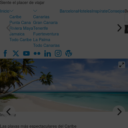
Siente el placer de viajar
Inicio
Barcelona
Hoteles
Inspírate
Consejos
B
Caribe
Canarias
Punta Cana
Gran Canaria
Riviera Maya
Tenerife
Jamaica
Fuerteventura
Todo Caribe
La Palma
Todo Canarias
Inspírate
Inspírate
Luna de
Las playas
miel en
más
Canarias:
espectaculares
el destino
del Caribe
ideal para
VER EL