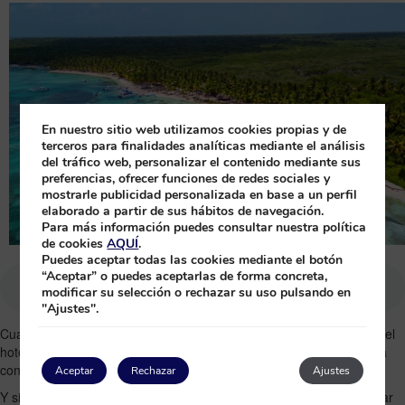
En nuestro sitio web utilizamos cookies propias y de
terceros para finalidades analíticas mediante el análisis
del tráfico web, personalizar el contenido mediante sus
preferencias, ofrecer funciones de redes sociales y
mostrarle publicidad personalizada en base a un perfil
elaborado a partir de sus hábitos de navegación.
Para más información puedes consultar nuestra política
de cookies
AQUÍ
.
Puedes aceptar todas las cookies mediante el botón
“Aceptar” o puedes aceptarlas de forma concreta,
modificar su selección o rechazar su uso pulsando en
"Ajustes".
Cuando uno viene de
vacaciones a Punta Cana
, piensa no solo en el
hotel, sino también en todas las actividades que puedes hacer para
conocer la belleza del país.
Aceptar
Rechazar
Ajustes
Y si tenemos que elegir cuál es la excursión más solicitada y popular