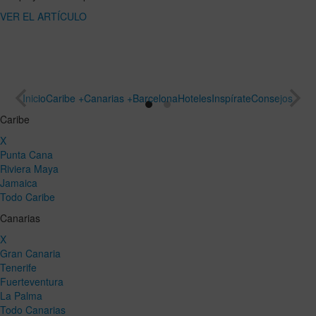
ARTÍCULO
un viaje
especial
VER EL
ARTÍCULO
Inicio
Caribe +
Canarias +
Barcelona
Hoteles
Inspírate
Consejos
Caribe
X
Punta Cana
Riviera Maya
Jamaica
Todo Caribe
Canarias
X
Gran Canaria
Tenerife
Fuerteventura
La Palma
Todo Canarias