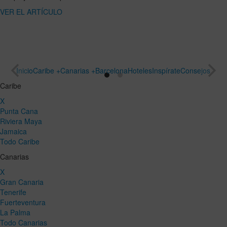
ARTÍCULO
un viaje
especial
VER EL
ARTÍCULO
Inicio
Caribe +
Canarias +
Barcelona
Hoteles
Inspírate
Consejos
Caribe
X
Punta Cana
Riviera Maya
Jamaica
Todo Caribe
Canarias
X
Gran Canaria
Tenerife
Fuerteventura
La Palma
Todo Canarias