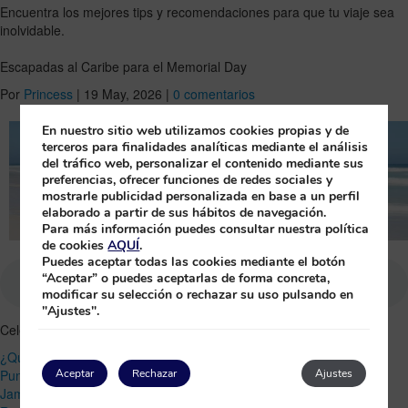
Encuentra los mejores tips y recomendaciones para que tu viaje sea
inolvidable.
Escapadas al Caribe para el Memorial Day
Por
Princess
|
19 May, 2026
|
0 comentarios
En nuestro sitio web utilizamos cookies propias y de
terceros para finalidades analíticas mediante el análisis
del tráfico web, personalizar el contenido mediante sus
preferencias, ofrecer funciones de redes sociales y
mostrarle publicidad personalizada en base a un perfil
elaborado a partir de sus hábitos de navegación.
Para más información puedes consultar nuestra política
de cookies
AQUÍ
.
Puedes aceptar todas las cookies mediante el botón
“Aceptar” o puedes aceptarlas de forma concreta,
modificar su selección o rechazar su uso pulsando en
"Ajustes".
Celebra el Memorial Day en el Caribe:
¿Qué es el Memorial Day?
Punta Cana: el Caribe con más desconexión
Aceptar
Rechazar
Ajustes
Jamaica: energía, naturaleza y experiencia