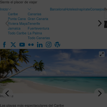
Siente el placer de viajar
Inicio
Barcelona
Hoteles
Inspírate
Consejos
B
Caribe
Canarias
Punta Cana
Gran Canaria
Riviera Maya
Tenerife
Jamaica
Fuerteventura
Todo Caribe
La Palma
Todo Canarias
Inspírate
Inspírate
Luna de
Las playas
miel en
más
Canarias:
espectaculares
el destino
del Caribe
ideal para
VER EL