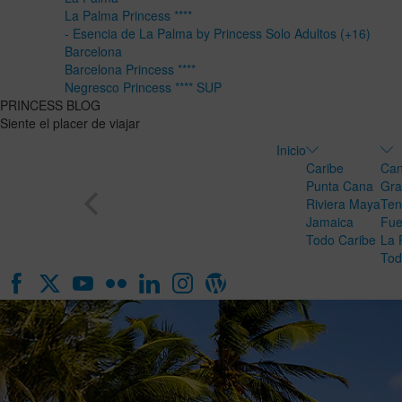
La Palma Princess ****
- Esencia de La Palma by Princess Solo Adultos (+16)
Barcelona
Barcelona Princess ****
Negresco Princess **** SUP
PRINCESS BLOG
Siente el placer de viajar
Inicio
Caribe
Can
Punta Cana
Gra
Riviera Maya
Ten
Jamaica
Fue
Todo Caribe
La 
Tod