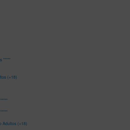
 *****
ltos (+18)
*****
*****
o Adultos (+18)