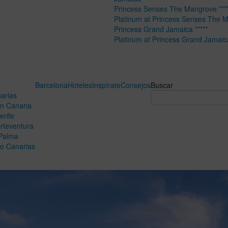
Princess Senses The Mangrove ****
Platinum at Princess Senses The 
Princess Grand Jamaica *****
Platinum at Princess Grand Jamaic
Barcelona
Hoteles
Inspírate
Consejos
Buscar
arias
n Canaria
erife
rteventura
Palma
o Canarias