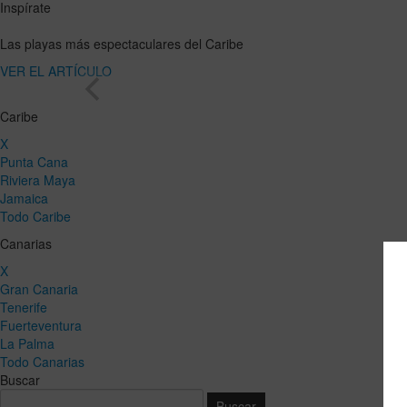
Inspírate
Las playas más espectaculares del Caribe
VER EL ARTÍCULO
Caribe
X
Punta Cana
Riviera Maya
Jamaica
Todo Caribe
Canarias
X
Gran Canaria
Tenerife
Fuerteventura
La Palma
Todo Canarias
Buscar