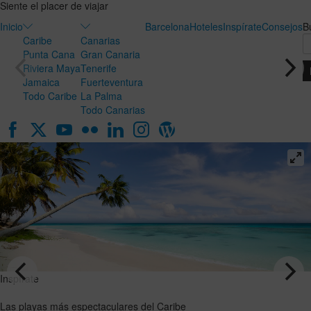
Siente el placer de viajar
Inicio
Barcelona
Hoteles
Inspírate
Consejos
B
Caribe
Canarias
Punta Cana
Gran Canaria
Riviera Maya
Tenerife
Jamaica
Fuerteventura
Todo Caribe
La Palma
Todo Canarias
Inspírate
Inspírate
Luna de
Las playas
miel en
más
Canarias:
espectaculares
el destino
del Caribe
ideal para
VER EL