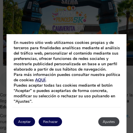
En nuestro sitio web utilizamos cookies propias y de
terceros para finalidades analíticas mediante el análisis
del tráfico web, personalizar el contenido mediante sus
preferencias, ofrecer funciones de redes sociales y
mostrarle publicidad personalizada en base a un perfil
elaborado a partir de sus hábitos de navegación.
Para más información puedes consultar nuestra política
de cookies
AQUÍ
.
Puedes aceptar todas las cookies mediante el botón
“Aceptar” o puedes aceptarlas de forma concreta,
Con gran entusiasmo,
Princess Hotels Riviera Maya
quiere anunciar la
modificar su selección o rechazar su uso pulsando en
llegada de nuestra
Tercera Carrera Princess 5k – Corriendo por la
"Ajustes".
Educación 2024
.
Como parte de nuestro programa
Princess and You 360 Sustainable
,
nuestros hoteles
Grand Riviera
y
Grand Sunset Princess
están
Aceptar
Rechazar
Ajustes
organizando la Tercera Carrera Princess 5k con el objetivo de