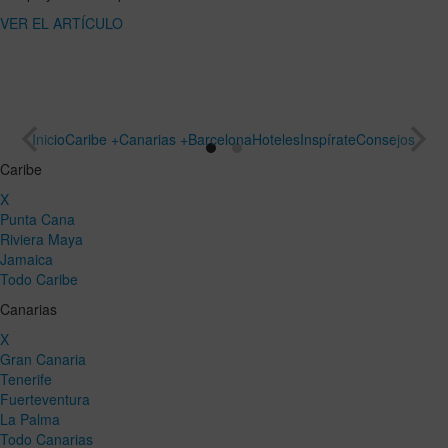
ARTÍCULO
un viaje
especial
VER EL
ARTÍCULO
Inicio
Caribe +
Canarias +
Barcelona
Hoteles
Inspírate
Consejos
Caribe
X
Punta Cana
Riviera Maya
Jamaica
Todo Caribe
Canarias
X
Gran Canaria
Tenerife
Fuerteventura
La Palma
Todo Canarias