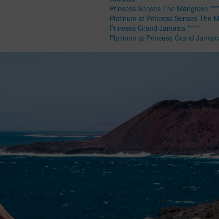
Princess Senses The Mangrove ****
Platinum at Princess Senses The 
Princess Grand Jamaica *****
Platinum at Princess Grand Jamaic