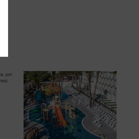
a, por
hes)