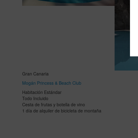
Gran Canaria
Mogán Princess & Beach Club
Habitación Estándar
Todo Incluido
Cesta de frutas y botella de vino
1 día de alquiler de bicicleta de montaña