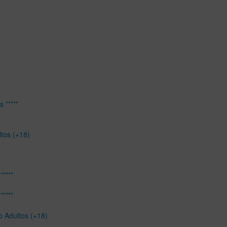
 *****
ltos (+18)
*****
*****
o Adultos (+18)