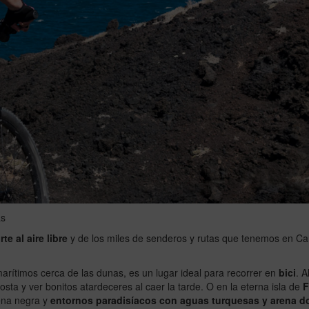
as
te al aire libre
y de los miles de senderos y rutas que tenemos en Can
 marítimos cerca de las dunas, es un lugar ideal para recorrer en
bici
. A
ta y ver bonitos atardeceres al caer la tarde. O en la eterna isla de
F
rena negra y
entornos paradisíacos con aguas turquesas y arena d