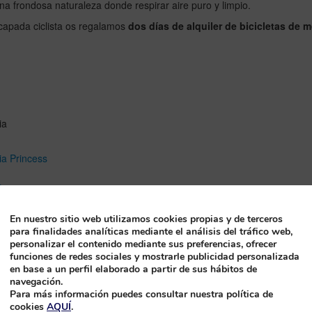
una frondosa naturaleza donde respirar aire puro y limpio.
capada ciclista os regalamos
dos días de alquiler de bicicletas de 
ia
a Princess
s
Estándar
En nuestro sitio web utilizamos cookies propias y de terceros
ión
para finalidades analíticas mediante el análisis del tráfico web,
tas y botella de vino
personalizar el contenido mediante sus preferencias, ofrecer
uiler de bicicleta de montaña
funciones de redes sociales y mostrarle publicidad personalizada
en base a un perfil elaborado a partir de sus hábitos de
navegación.
Para más información puedes consultar nuestra política de
cookies
AQUÍ
.