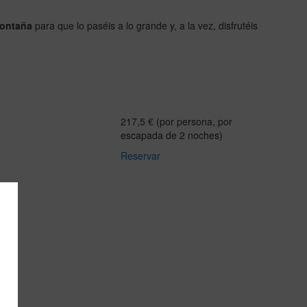
montaña
para que lo paséis a lo grande y, a la vez, disfrutéis
217,5 € (por persona, por
escapada de 2 noches)
Reservar