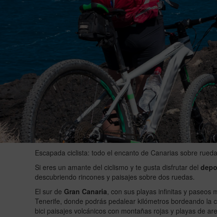
Escapada ciclista: todo el encanto de Canarias sobre rued
Si eres un amante del ciclismo y te gusta disfrutar del
depor
descubriendo rincones y paisajes sobre dos ruedas.
El sur de
Gran Canaria
, con sus playas infinitas y paseos
Tenerife, donde podrás pedalear kilómetros bordeando la cos
bici paisajes volcánicos con montañas rojas y playas de a