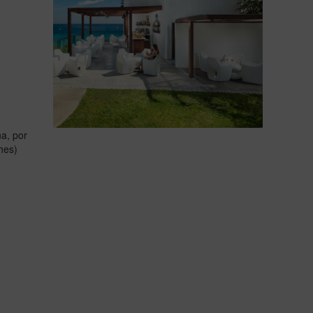
a, por
hes)