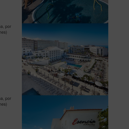
a, por
hes)
a, por
hes)