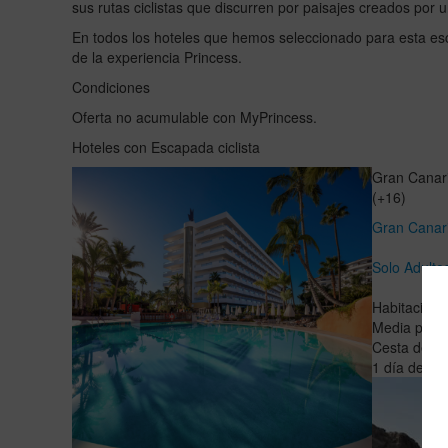
sus rutas ciclistas que discurren por paisajes creados por 
En todos los hoteles que hemos seleccionado para esta es
de la experiencia Princess.
Condiciones
Oferta no acumulable con MyPrincess.
Hoteles con Escapada ciclista
Gran Canar
(+16)
Gran Canari
Solo Adulto
Habitación 
Media pens
Cesta de fru
1 día de alq