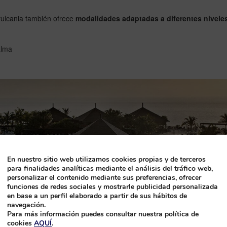
to
svulcania también ofrece
interact
modalidades adaptadas a diferentes nivele
with
the
alma
calendar
and
select
a
date.
Press
the
question
mark
key
to
En nuestro sitio web utilizamos cookies propias y de terceros
get
para finalidades analíticas mediante el análisis del tráfico web,
the
personalizar el contenido mediante sus preferencias, ofrecer
keyboard
funciones de redes sociales y mostrarle publicidad personalizada
shortcuts
en base a un perfil elaborado a partir de sus hábitos de
for
navegación.
changing
Para más información puedes consultar nuestra política de
dates.
cookies
AQUÍ
.