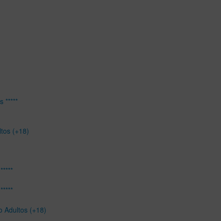
 *****
ltos (+18)
*****
*****
o Adultos (+18)