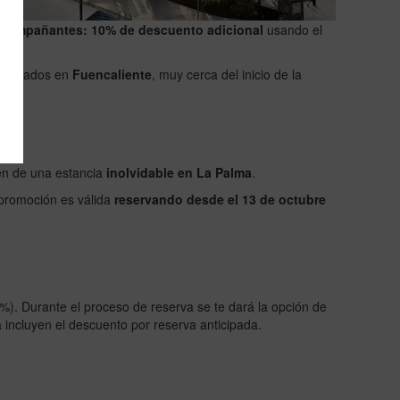
y acompañantes: 10% de descuento adicional
usando el
. Situados en
Fuencaliente
, muy cerca del inicio de la
en de una estancia
inolvidable en La Palma
.
 promoción es válida
reservando desde el 13 de octubre
). Durante el proceso de reserva se te dará la opción de
a incluyen el descuento por reserva anticipada.