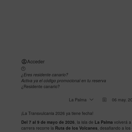
Acceder
¿Eres residente canario?
Activa ya el código promocional en tu reserva
¿Residente canario?
La Palma
Press
¡La Transvulcania 2026 ya tiene fecha!
the
down
Del 7 al 9 de mayo de 2026
, la isla de
La Palma
volverá a 
arrow
carrera recorre la
Ruta de los Volcanes
, desafiando a lo
key