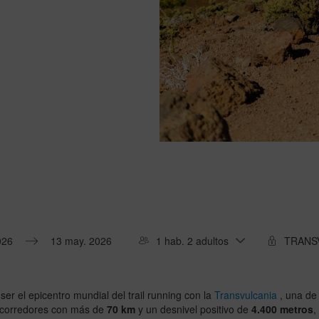
1 hab. 2 adultos
Press
the
down
ser el epicentro mundial del trail running con la
Transvulcania
, una de
arrow
s corredores con más de
70 km
y un desnivel positivo de
4.400 metros
,
key