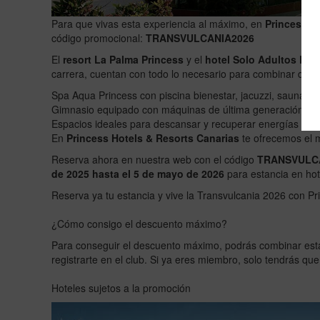
Para que vivas esta experiencia al máximo, en
Princess C
código promocional:
TRANSVULCANIA2026
El
resort La Palma Princess
y el
hotel Solo Adultos Ese
carrera, cuentan con todo lo necesario para combinar depor
Spa Aqua Princess con piscina bienestar, jacuzzi, saunas,
Gimnasio equipado con máquinas de última generación.
Espacios ideales para descansar y recuperar energías tras 
En
Princess Hotels & Resorts Canarias
te ofrecemos el 
Reserva ahora en nuestra web con el código
TRANSVULC
de 2025 hasta el 5 de mayo de 2026
para estancia en hot
Reserva ya tu estancia y vive la Transvulcania 2026 con Pr
¿Cómo consigo el descuento máximo?
Para conseguir el descuento máximo, podrás combinar est
registrarte en el club. Si ya eres miembro, solo tendrás qu
Hoteles sujetos a la promoción