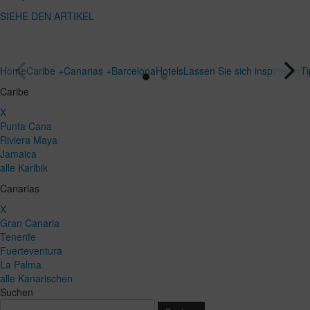
SIEHE DEN
Reiseziel
ARTIKEL
SIEHE DEN
ARTIKEL
Home
Caribe +
Canarias +
Barcelona
Hotels
Lassen Sie sich inspirieren
T
Caribe
X
Punta Cana
Riviera Maya
Jamaica
alle Karibik
Canarias
X
Gran Canaria
Tenerife
Fuerteventura
La Palma
alle Kanarischen
Suchen