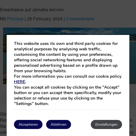
Erwachsene auf Jamaika kennen
Mit
Princess
|
28 February, 2024
|
0 kommentare
This website uses its own and third party cookies for
analytical purposes by analysing web traffic,
customising the content by using your preferences,
offering social networking features and displaying
personalised advertising based on a profile drawn up
from your browsing habits.
For more information you can consult our cookie policy
HERE
.
You can accept all cookies by clicking on the "Accept"
button or you can accept them specifically, modify your
selection or refuse your use by clicking on the
"Settings" button.
Gönnen Sie sich einen unvergleichlichen Luxusaufenthalt im neuen
Resort
Nur für Erwachsene
Princess Senses The Mangrove
, lassen
Akzeptieren
Ablehnen
Einstellungen
Sie sich von Suiten mit
atemberaubendem Meeresblick
verzaubern
oder machen Sie Ihren Aufenthalt mit
Overwater-Villen
zu einem ganz