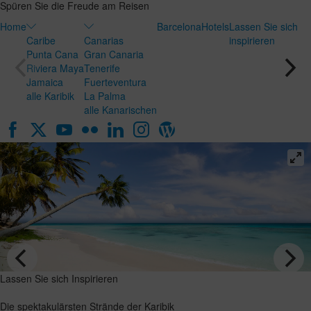
Spüren Sie die Freude am Reisen
Home
Barcelona
Hotels
Lassen Sie sich
Caribe
Canarias
inspirieren
Punta Cana
Gran Canaria
Riviera Maya
Tenerife
Jamaica
Fuerteventura
alle Karibik
La Palma
alle Kanarischen
Lassen Sie
Lassen Sie sich
sich
Inspirieren
Inspirieren
Die
Flitterwochen
spektakulärsten
auf den
Strände der
Kanaren: das
Karibik
perfekte