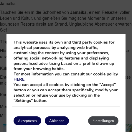
Jamaika
Tauchen Sie ein in die Schönheit von
Jamaika
, einem Reiseziel voller
Leben und Kultur, und genießen Sie magische Momente in unseren
luxuriösen Resorts direkt am Strand. Unglaubliche Abenteuer erwarten
Sie!
Tipps
This website uses its own and third party cookies for
analytical purposes by analysing web traffic,
Hier finden Sie die besten Tipps und Empfehlungen, damit Ihre Reise
customising the content by using your preferences,
unvergesslich wird.
offering social networking features and displaying
personalised advertising based on a profile drawn up
Kulinarik
from your browsing habits.
For more information you can consult our cookie policy
Entdecken Sie eine Welt der Aromen und gastronomischen Erlebnisse
HERE
.
in einem unserer Resorts und Reiseziele.
You can accept all cookies by clicking on the "Accept"
button or you can accept them specifically, modify your
Karibische Cocktails: Genießen Sie Ihr Lieblingsgetränk direkt am
selection or refuse your use by clicking on the
"Settings" button.
Meer
Mit
Princess
|
18 November, 2025
|
0 kommentare
Akzeptieren
Ablehnen
Einstellungen