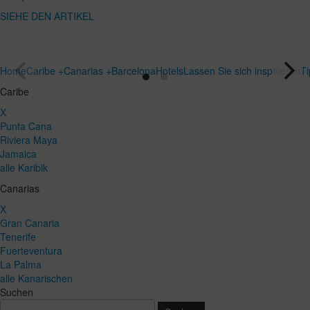
SIEHE DEN
Reiseziel
ARTIKEL
SIEHE DEN
ARTIKEL
Home
Caribe +
Canarias +
Barcelona
Hotels
Lassen Sie sich inspirieren
T
Caribe
X
Punta Cana
Riviera Maya
Jamaica
alle Karibik
Canarias
X
Gran Canaria
Tenerife
Fuerteventura
La Palma
alle Kanarischen
Suchen