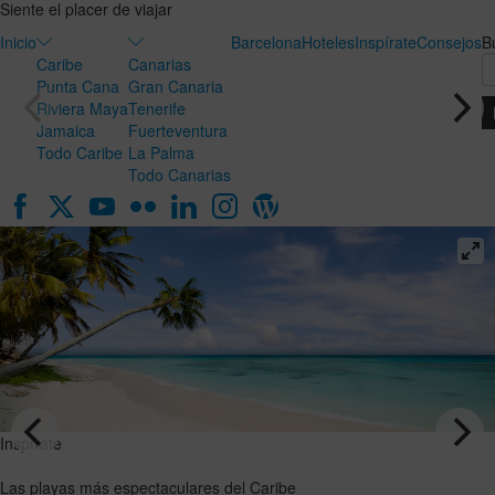
Siente el placer de viajar
Inicio
Barcelona
Hoteles
Inspírate
Consejos
B
Caribe
Canarias
Punta Cana
Gran Canaria
Riviera Maya
Tenerife
Jamaica
Fuerteventura
Todo Caribe
La Palma
Todo Canarias
Inspírate
Insp
Luna de
Las
miel en
más
Canarias:
esp
el destino
del 
ideal para
VER