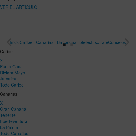
ART
un viaje
especial
VER EL
ARTÍCULO
Inicio
Caribe +
Canarias +
Barcelona
Hoteles
Inspírate
Consejos
Caribe
X
Punta Cana
Riviera Maya
Jamaica
Todo Caribe
Canarias
X
Gran Canaria
Tenerife
Fuerteventura
La Palma
Todo Canarias