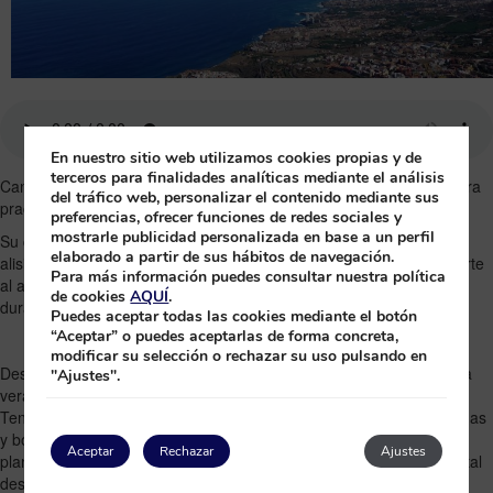
En nuestro sitio web utilizamos cookies propias y de
terceros para finalidades analíticas mediante el análisis
Canarias es uno de los destinos más espectaculares de Europa para
del tráfico web, personalizar el contenido mediante sus
practicar parapente.
preferencias, ofrecer funciones de redes sociales y
mostrarle publicidad personalizada en base a un perfil
Su combinación única de condiciones climáticas estables, vientos
elaborado a partir de sus hábitos de navegación.
alisios constantes y una geografía volcánica que cae al mar convierte
Para más información puedes consultar nuestra política
al archipiélago en el lugar ideal para vivir la emoción del vuelo libre
de cookies
AQUÍ
.
durante todo el año, incluso en invierno.
Puedes aceptar todas las cookies mediante el botón
“Aceptar” o puedes aceptarlas de forma concreta,
modificar su selección o rechazar su uso pulsando en
Desde el aire, cada isla revela una cara diferente: en Fuerteventura
"Ajustes".
verás el contraste entre dunas doradas y aguas turquesas; en
Tenerife y La Palma, los vuelos te llevan sobre acantilados, montañas
y bosques con aterrizajes junto al mar; y en Gran Canaria, podrás
Aceptar
Rechazar
Ajustes
planear sobre las icónicas dunas de Maspalomas o admirar la capital
desde las alturas.