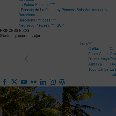
La Palma Princess ****
- Esencia de La Palma by Princess Solo Adultos (+16)
Barcelona
Barcelona Princess ****
Negresco Princess **** SUP
PRINCESS BLOG
Siente el placer de viajar
Inicio
Caribe
Can
Punta Cana
Gra
Riviera Maya
Ten
Jamaica
Fue
Todo Caribe
La 
Tod