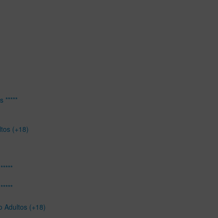
 *****
ltos (+18)
*****
*****
o Adultos (+18)