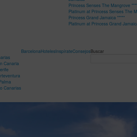
Princess Senses The Mangrove ****
Platinum at Princess Senses The 
Princess Grand Jamaica *****
Platinum at Princess Grand Jamaic
Barcelona
Hoteles
Inspírate
Consejos
Buscar
arias
n Canaria
erife
rteventura
Palma
o Canarias