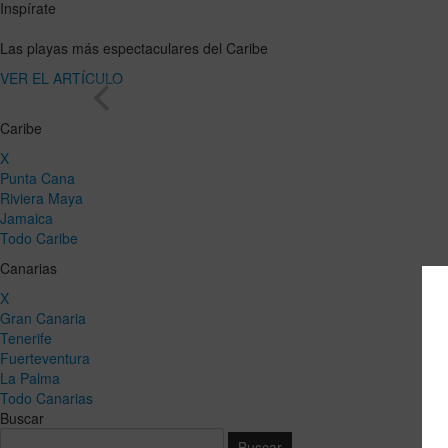
Inspírate
Las playas más espectaculares del Caribe
VER EL ARTÍCULO
Caribe
X
Punta Cana
Riviera Maya
Jamaica
Todo Caribe
Canarias
X
Gran Canaria
Tenerife
Fuerteventura
La Palma
Todo Canarias
Buscar