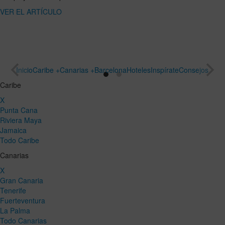
ARTÍCULO
un viaje
especial
VER EL
ARTÍCULO
Inicio
Caribe +
Canarias +
Barcelona
Hoteles
Inspírate
Consejos
Caribe
X
Punta Cana
Riviera Maya
Jamaica
Todo Caribe
Canarias
X
Gran Canaria
Tenerife
Fuerteventura
La Palma
Todo Canarias