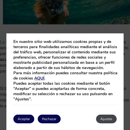
La Palma
no solo destaca por sus paisajes volcánicos y sus rutas de
En nuestro sitio web utilizamos cookies propias y de
terceros para finalidades analíticas mediante el análisis
senderismo. La llamada
“Isla Bonita”
también es un destino perfecto
del tráfico web, personalizar el contenido mediante sus
para disfrutar del océano gracias a su amplia oferta de
actividades
preferencias, ofrecer funciones de redes sociales y
acuáticas
. Desde inmersiones entre fondos volcánicos hasta
mostrarle publicidad personalizada en base a un perfil
excursiones en barco para ver cetáceos, la isla ofrece experiencias
elaborado a partir de sus hábitos de navegación.
para todos los niveles y edades.
Para más información puedes consultar nuestra política
de cookies
AQUÍ
.
Puedes aceptar todas las cookies mediante el botón
Si buscas unas vacaciones activas junto al mar, aquí encontrarás las
“Aceptar” o puedes aceptarlas de forma concreta,
mejores opciones de
deportes acuáticos en La Palma
, las zonas
modificar su selección o rechazar su uso pulsando en
"Ajustes".
más recomendadas y consejos para organizar tus actividades durante
la estancia.
Aceptar
Rechazar
Ajustes