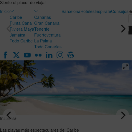
Siente el placer de viajar
Inicio
Barcelona
Hoteles
Inspírate
Consejos
B
Caribe
Canarias
Punta Cana
Gran Canaria
Riviera Maya
Tenerife
Jamaica
Fuerteventura
Todo Caribe
La Palma
Todo Canarias
Inspírate
Inspírate
Luna de
Las playas
miel en
más
Canarias:
espectaculares
el destino
del Caribe
ideal para
VER EL