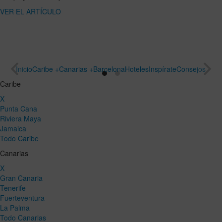
ARTÍCULO
un viaje
especial
VER EL
ARTÍCULO
Inicio
Caribe +
Canarias +
Barcelona
Hoteles
Inspírate
Consejos
Caribe
X
Punta Cana
Riviera Maya
Jamaica
Todo Caribe
Canarias
X
Gran Canaria
Tenerife
Fuerteventura
La Palma
Todo Canarias