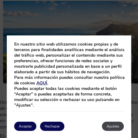
En nuestro sitio web utilizamos cookies propias y de
terceros para finalidades analíticas mediante el análisis
del tráfico web, personalizar el contenido mediante sus
preferencias, ofrecer funciones de redes sociales y
mostrarle publicidad personalizada en base a un perfil
elaborado a partir de sus hábitos de navegación.
Para más información puedes consultar nuestra política
de cookies
AQUÍ
.
Puedes aceptar todas las cookies mediante el botón
“Aceptar” o puedes aceptarlas de forma concreta,
modificar su selección o rechazar su uso pulsando en
Una de las maravillas que hacen únicas y que son un reclamo turístico
"Ajustes".
de Canarias son sus playas. La isla de
Tenerife
, además de ofrecer
unos paisajes increíbles con sus bosques en el norte y sus cumbres
en el centro, esconde fantásticas playas donde relajarse, divertirse y
conectar con el mar.
Aceptar
Rechazar
Ajustes
En este post te presentamos 5 playas de Tenerife que tienes que