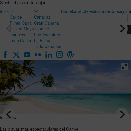
Siente el placer de viajar
Inicio
Barcelona
Hoteles
Inspírate
Consejos
B
Caribe
Canarias
Punta Cana
Gran Canaria
Riviera Maya
Tenerife
Jamaica
Fuerteventura
Todo Caribe
La Palma
Todo Canarias
Inspírate
Inspírate
Luna de
Las playas
miel en
más
Canarias:
espectaculares
el destino
del Caribe
ideal para
VER EL