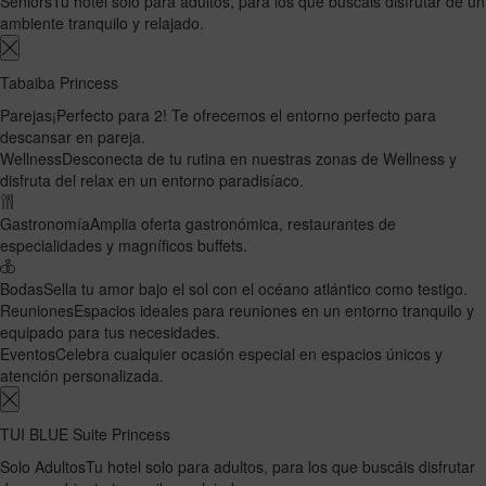
Seniors
Tu hotel solo para adultos, para los que buscáis disfrutar de un
ambiente tranquilo y relajado.
Tabaiba Princess
Parejas
¡Perfecto para 2! Te ofrecemos el entorno perfecto para
descansar en pareja.
Wellness
Desconecta de tu rutina en nuestras zonas de Wellness y
disfruta del relax en un entorno paradisíaco.
Gastronomía
Amplia oferta gastronómica, restaurantes de
especialidades y magníficos buffets.
Bodas
Sella tu amor bajo el sol con el océano atlántico como testigo.
Reuniones
Espacios ideales para reuniones en un entorno tranquilo y
equipado para tus necesidades.
Eventos
Celebra cualquier ocasión especial en espacios únicos y
atención personalizada.
TUI BLUE Suite Princess
Solo Adultos
Tu hotel solo para adultos, para los que buscáis disfrutar