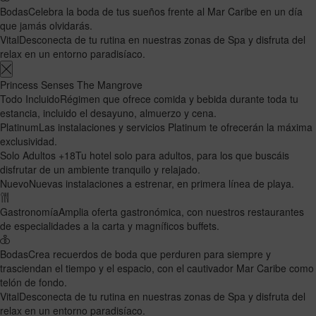
Bodas
Celebra la boda de tus sueños frente al Mar Caribe en un día
que jamás olvidarás.
Vital
Desconecta de tu rutina en nuestras zonas de Spa y disfruta del
relax en un entorno paradisíaco.
Princess Senses The Mangrove
Todo Incluido
Régimen que ofrece comida y bebida durante toda tu
estancia, incluido el desayuno, almuerzo y cena.
Platinum
Las instalaciones y servicios Platinum te ofrecerán la máxima
exclusividad.
Solo Adultos +18
Tu hotel solo para adultos, para los que buscáis
disfrutar de un ambiente tranquilo y relajado.
Nuevo
Nuevas instalaciones a estrenar, en primera línea de playa.
Gastronomía
Amplia oferta gastronómica, con nuestros restaurantes
de especialidades a la carta y magníficos buffets.
Bodas
Crea recuerdos de boda que perduren para siempre y
trasciendan el tiempo y el espacio, con el cautivador Mar Caribe como
telón de fondo.
Vital
Desconecta de tu rutina en nuestras zonas de Spa y disfruta del
relax en un entorno paradisíaco.