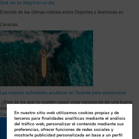
Qué ver en Negril en un día
Entérate de las últimas noticias sobre Deportes y Aventuras en
Canarias
Las mejores actividades acuáticas en Tenerife para aventureros
¿Eres de los que no pueden pasar unas vacaciones sin una buena
dosis de adrenalina? Entonces Tenerife es tu …
Leer Artículo
En nuestro sitio web utilizamos cookies propias y de
Completo
terceros para finalidades analíticas mediante el análisis
del tráfico web, personalizar el contenido mediante sus
preferencias, ofrecer funciones de redes sociales y
mostrarle publicidad personalizada en base a un perfil