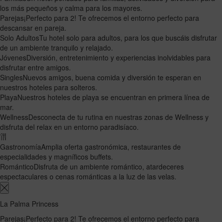
los más pequeños y calma para los mayores.
Parejas
¡Perfecto para 2! Te ofrecemos el entorno perfecto para
descansar en pareja.
Solo Adultos
Tu hotel solo para adultos, para los que buscáis disfrutar
de un ambiente tranquilo y relajado.
Jóvenes
Diversión, entretenimiento y experiencias inolvidables para
disfrutar entre amigos.
Singles
Nuevos amigos, buena comida y diversión te esperan en
nuestros hoteles para solteros.
Playa
Nuestros hoteles de playa se encuentran en primera línea de
mar.
Wellness
Desconecta de tu rutina en nuestras zonas de Wellness y
disfruta del relax en un entorno paradisíaco.
Gastronomía
Amplia oferta gastronómica, restaurantes de
especialidades y magníficos buffets.
Romántico
Disfruta de un ambiente romántico, atardeceres
espectaculares o cenas románticas a la luz de las velas.
La Palma Princess
Parejas
¡Perfecto para 2! Te ofrecemos el entorno perfecto para