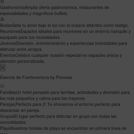
Gastronomía
Amplia oferta gastronómica, restaurantes de
especialidades y magníficos buffets.
Bodas
Sella tu amor bajo el sol con el océano atlántico como testigo.
Reuniones
Espacios ideales para reuniones en un entorno tranquilo y
equipado para tus necesidades.
Jóvenes
Diversión, entretenimiento y experiencias inolvidables para
disfrutar entre amigos.
Eventos
Celebra cualquier ocasión especial en espacios únicos y
atención personalizada.
Esencia de Fuerteventura by Princess
Familias
Un hotel pensado para familias, actividades y diversión para
los más pequeños y calma para los mayores.
Parejas
¡Perfecto para 2! Te ofrecemos el entorno perfecto para
descansar en pareja.
Grupos
El lugar perfecto para disfrutar en grupo con todas las
comodidades.
Playa
Nuestros hoteles de playa se encuentran en primera línea de
mar.