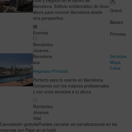
Ocio y negocio en el centro de
Barcelona. Edificio emblemático de Gran
Grand
altura para conocer Barcelona desde
otra perspectiva.
Bávaro
Eventos
Princess
Romántico
Jóvenes
Barcelona
Servicios
sup
Mapa
Fotos
Negresco Princess
Perfecto para tu evento en Barcelona.
Contamos con los mejores profesionales
y con unos servicios a tu altura.
Romántico
Jóvenes
Vital
Cancelación gratuita
Puedes cancelar sin penalizaciones en las
reservas con Pago en el hotel.