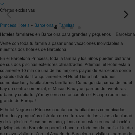
y
Hasta
18
17
ocupaciones
Ofertas exclusivas
años
años
Princess Hotels
»
Barcelona
»
Familias
Hoteles familiares en Barcelona para grandes y pequeños – Barcelona
Vente con toda tu familia a pasar unas vacaciones inolvidables a
nuestros dos hoteles de Barcelona.
En el Barcelona Princess, toda la familia y los niños pueden disfrutar
de sus dos piscinas exteriores climatizadas. Además, el Hotel está a
solamente 10 min de una de las mejores playas de Barcelona donde
podréis disfrutar tranquilamente. El Hotel Tiene habitaciones
comunicadas y habitaciones familiares. Como guinda, cerca del hotel
hay un centro comercial, el Museu Blau y un parque de aventuras
urbano y cubierto. ¡Y muy cerca se encuentra el Escape room más
grande de Europa!
El hotel Negresco Princess cuenta con habitaciones comunicadas.
Grandes y pequeños disfrutan de su terraza, de las vistas a la ciudad
y de la piscina. Y eso no es todo, piensa que estar en una ubicación
privilegiada de Barcelona permite hacer de todo con la familia. Un día
de playa, visitar el Zoo, el Acuario de Barcelona o visitar el parque de