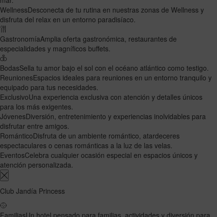
Wellness
Desconecta de tu rutina en nuestras zonas de Wellness y
disfruta del relax en un entorno paradisíaco.
Gastronomía
Amplia oferta gastronómica, restaurantes de
especialidades y magníficos buffets.
Bodas
Sella tu amor bajo el sol con el océano atlántico como testigo.
Reuniones
Espacios ideales para reuniones en un entorno tranquilo y
equipado para tus necesidades.
Exclusivo
Una experiencia exclusiva con atención y detalles únicos
para los más exigentes.
Jóvenes
Diversión, entretenimiento y experiencias inolvidables para
disfrutar entre amigos.
Romántico
Disfruta de un ambiente romántico, atardeceres
espectaculares o cenas románticas a la luz de las velas.
Eventos
Celebra cualquier ocasión especial en espacios únicos y
atención personalizada.
Club Jandía Princess
Familias
Un hotel pensado para familias, actividades y diversión para