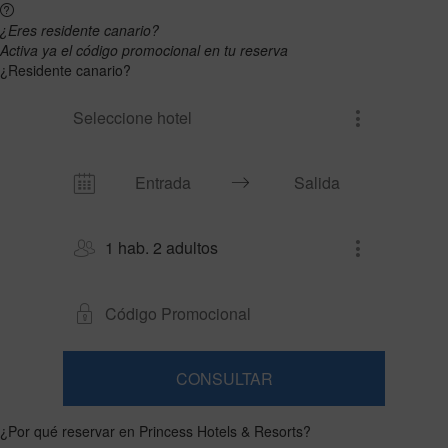
¿Eres residente canario?
Activa ya el código promocional en tu reserva
¿Residente canario?
Seleccione hotel
1 hab. 2 adultos
CONSULTAR
Habitación
Añadir
2
1
0
habitación
adultos
¿Por qué reservar en Princess Hotels & Resorts?
Habitaciones
niños
Buscar
Desde