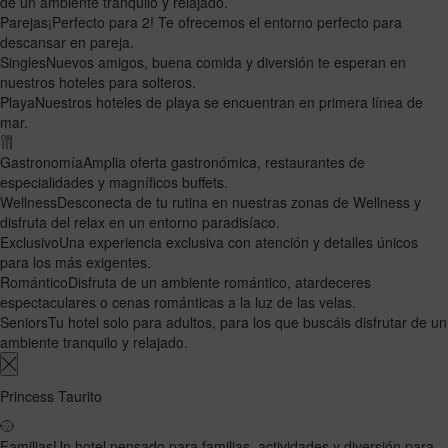
de un ambiente tranquilo y relajado.
Parejas
¡Perfecto para 2! Te ofrecemos el entorno perfecto para
descansar en pareja.
Singles
Nuevos amigos, buena comida y diversión te esperan en
nuestros hoteles para solteros.
Playa
Nuestros hoteles de playa se encuentran en primera línea de
mar.
Gastronomía
Amplia oferta gastronómica, restaurantes de
especialidades y magníficos buffets.
Wellness
Desconecta de tu rutina en nuestras zonas de Wellness y
disfruta del relax en un entorno paradisíaco.
Exclusivo
Una experiencia exclusiva con atención y detalles únicos
para los más exigentes.
Romántico
Disfruta de un ambiente romántico, atardeceres
espectaculares o cenas románticas a la luz de las velas.
Seniors
Tu hotel solo para adultos, para los que buscáis disfrutar de un
ambiente tranquilo y relajado.
Princess Taurito
Familias
Un hotel pensado para familias, actividades y diversión para