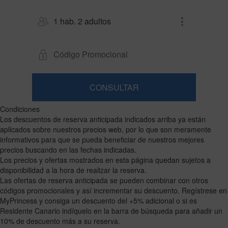
1 hab. 2 adultos
CONSULTAR
Habitación
Añadir
2
1
Condiciones
habitación
adultos
Habitaciones
Buscar
Los descuentos de reserva anticipada indicados arriba ya están
Desde
y
aplicados sobre nuestros precios web, por lo que son meramente
16
ocupaciones
informativos para que se pueda beneficiar de nuestros mejores
años
precios buscando en las fechas indicadas.
Los precios y ofertas mostrados en esta página quedan sujetos a
disponibilidad a la hora de realizar la reserva.
Las ofertas de reserva anticipada se pueden combinar con otros
códigos promocionales y así incrementar su descuento. Regístrese en
MyPrincess y consiga un descuento del +5% adicional o si es
Residente Canario indíquelo en la barra de búsqueda para añadir un
10% de descuento más a su reserva.