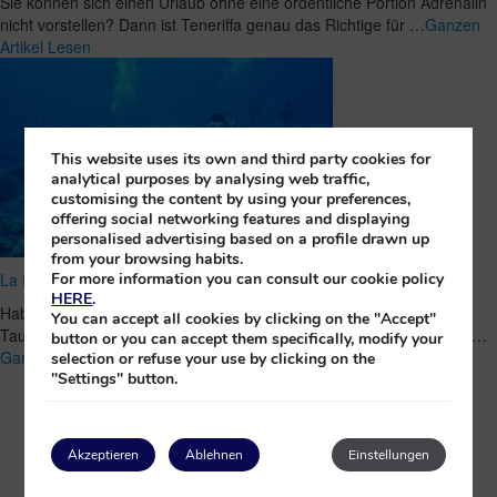
Sie können sich einen Urlaub ohne eine ordentliche Portion Adrenalin
nicht vorstellen? Dann ist Teneriffa genau das Richtige für …
Ganzen
Artikel Lesen
This website uses its own and third party cookies for
analytical purposes by analysing web traffic,
customising the content by using your preferences,
offering social networking features and displaying
personalised advertising based on a profile drawn up
from your browsing habits.
La Palmas faszinierendster Tauchplatz: Cruces de Malpique
For more information you can consult our cookie policy
HERE
.
Haben Sie gewusst, dass sich eines der ungewöhnlichsten
You can accept all cookies by clicking on the "Accept"
Tauchgebiete der Welt auf La Palma befindet? Ganz im Süden der …
button or you can accept them specifically, modify your
Ganzen Artikel Lesen
selection or refuse your use by clicking on the
"Settings" button.
Akzeptieren
Ablehnen
Einstellungen