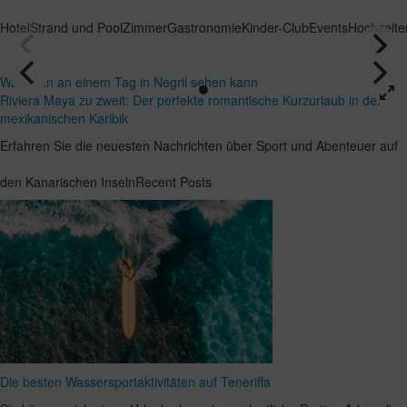
Hotel
Strand und Pool
Zimmer
Gastronomie
Kinder-Club
Events
Hochzeite
Was man an einem Tag in Negril sehen kann
Riviera Maya zu zweit: Der perfekte romantische Kurzurlaub in der
mexikanischen Karibik
Erfahren Sie die neuesten Nachrichten über Sport und Abenteuer auf
den Kanarischen InselnRecent Posts
Die besten Wassersportaktivitäten auf Teneriffa